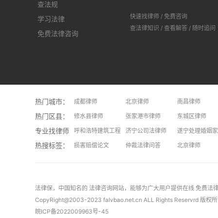
查法规
快速找律师
/
免费咨询
学习法律
查法律知识
/
查看解答
/
随时追问
免费法律咨询
热门城市：
成都律师
北京律师
南昌律师
热门区县：
长沙律师
修水县律师
上饶律师
张家港市律师
大连律师
东城区律师
专业找律师：
呼和浩特建筑工程律师
济宁公司法律师
遂宁处理婚姻家
热搜标签：
安庆处理假释问题律师
损害赔偿论文
焦作处理二手房问题律师
仲裁法律问答
青岛处理不正当
北京律师
常州继承律师
律师收费标准
洛阳处理离婚财产分割问题律师
招标投标法律问答
天津处理旅游维
意外并发
拆迁法律问答
上海律师
民事法律关系客
法律保
，中国知名的
法律咨询
网站，能够为广大用户提供在线
免费法
CopyRight@2003-2023 falvbao.net.cn ALL Rights Reservrd 版权
皖ICP备2022009963号-45