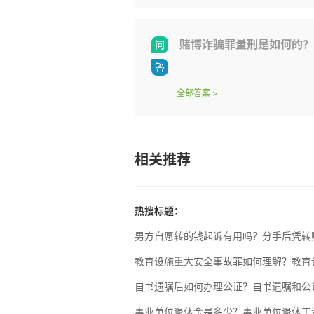
赌博诈骗罪量刑是如何的？
全部答案
>
相关推荐
热搜标题：
男方自愿转的钱起诉有用吗？分手后凭转
教育设施重大安全事故罪如何理解？教育
自书遗嘱后如何办理公证？自书遗嘱和公
事业单位退休金是多少？事业单位退休工