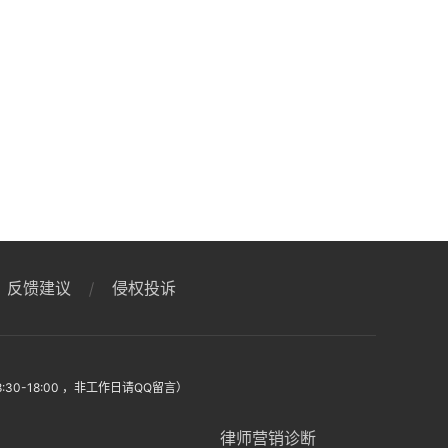
反馈建议
侵权投诉
:30-18:00 ，非工作日请QQ留言）
律师营销诊断