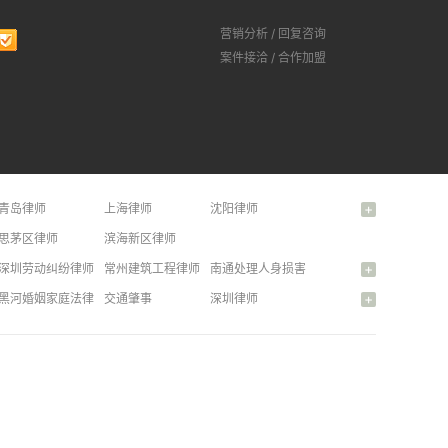
营销分析
/
回复咨询
案件接洽
/
合作加盟
+
青岛律师
上海律师
沈阳律师
杭州律师
思茅区律师
滨海新区律师
+
纷问题律师
深圳劳动纠纷律师
常州建筑工程律师
南通处理人身损害赔偿问题律师
+
律师
兴安盟房屋拆迁律师
黑河婚姻家庭法律咨询
扬州房产纠纷律师
交通肇事
滨州合同纠纷律师
深圳律师
阿勒泰广告新闻法律咨询
股东出资违约
公司章程范本