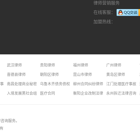
律师营销服务
在线客服：
加盟热线：
武汉律师
贵阳律师
福州律师
广州律师
长春律师
喜德县律师
昆明律师
朝阳区律师
深圳律师
昆山市律师
西安律师
黄岛区律师
事问题律师
南昌处理商业秘密问题律师
乌鲁木齐债务债权律师
柳州合同纠纷律师
江门处理医疗事故纠
竞争问题律师
厦门交通事故律师
入境发展黑社会组织罪
天津处理分家产问题律师
医疗合同
衢州处理物业管理问题律师
衡阳企业改制法律咨询
大连处理二手房问题
永州拆迁法律咨询
权问题律师
北京劳动纠纷律师
红河专利法律咨询
昭通房屋拆迁律师
贷款基准利率
西安损害赔偿律师
金昌死刑辩护法律咨询
新乡公司法律师
继承法律问答
体
律咨询
服务。
所有