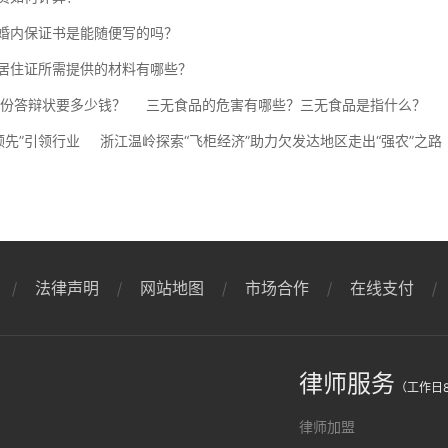
婚内保证书是能随便写的吗？
居住证所需提供的材料有哪些？
一份答辩状要多少钱？
三无食品的危害有哪些？三无食品是指什么？
领先”引领行业
浙江温岭探索“飞柜经济”助力欠发达地区走出“强农”之路
法律声明
网站地图
市场合作
在线支付
律师服务
（工作日8
律师加盟