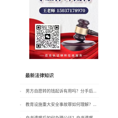
15037178970
最新法律知识
男方自愿转的钱起诉有用吗？分手后凭
长沙市
转账记录可以要回钱吗？
理居住证
教育设施重大安全事故罪如何理解？教
民事诉讼
育设施重大安全事故罪的司法解释-头条
一份答辩
自书遗嘱后如何办理公证？自书遗嘱和
三无食