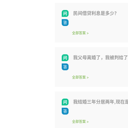
民间借贷利息是多少？
全部答案
>
我父母离婚了，我被判给了我父亲。父母离婚时，离婚协议书说
全部答案
>
我结婚三年分居两年,现在是男方提出离婚,我想离婚,可是我觉得他要离婚
全部答案
>