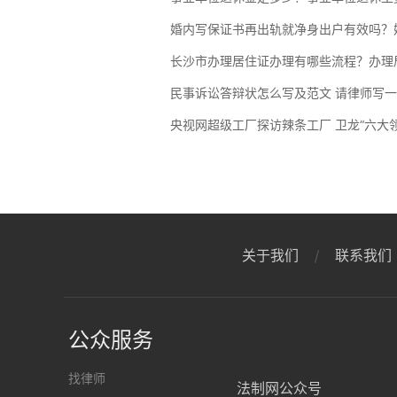
婚内写保证书再出轨就净身出户有效吗？
长沙市办理居住证办理有哪些流程？办理
民事诉讼答辩状怎么写及范文 请律师写
央视网超级工厂探访辣条工厂 卫龙“六大
关于我们
联系我们
公众服务
找律师
法制网公众号