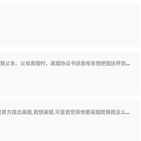
我母亲想把我抚养到18岁，但在他们离婚的几年里，我母亲没有抚养我，更不用说抚养费了。现在我14岁了。我现在能告诉她吗？
耽搁我这么长时间,我想要求男方赔偿我青春损失费,精神损失费,我想咨询一下我的要求我这么做才能达到,对方给法官送礼了,但是我没有送,我该怎么做才好