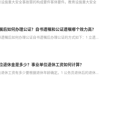
育设施重大安全事故罪的构成要件客体要件。教育设施重大安全
嘱后如何办理公证？自书遗嘱和公证遗嘱哪个效力高？
遗嘱后如何办理公证自书遗嘱后办理公证的方式如下：1 立遗...
位退休金是多少？事业单位退休工资如何计算？
退休工资有多少要根据退休年龄确定。1 公务员退休后的退休...