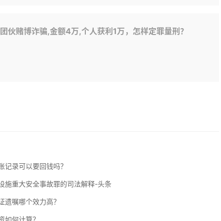
团伙赌博诈骗,金额4万,个人获利1万，怎样定罪量刑？
账记录可以要回钱吗？
设施重大安全事故罪的司法解释-头条
证遗嘱哪个效力高？
资如何计算？