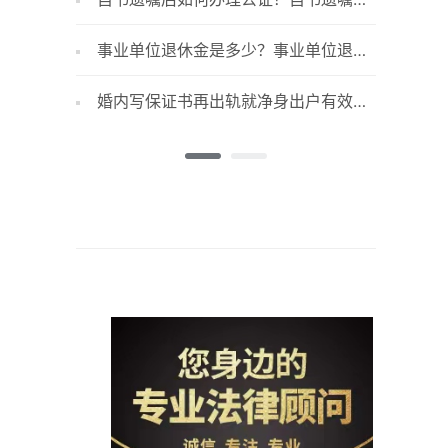
公证遗嘱哪个效力高？
什么？
事业单位退休金是多少？事业单位退休
央视网
工资如何计算？
大领先”
婚内写保证书再出轨就净身出户有效
浙江温
吗？婚内保证书是能随便写的吗？
区走出“强