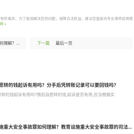
用吗
单凭转账记
都有所差异，为了高效解决您的问题，保障合法权益，建议您直接向专业律师说明情
询 >
教育设施重大安全事故罪如何理解？教育设施重大安全事故罪的司法解释-头条
下一篇
最后一页
愿转的钱起诉有用吗？分手后凭转账记录可以要回钱吗？
愿转的钱起诉有用吗?情侣自愿转的钱,起诉是否有用,应当根据实
教育设施重大安全事故罪如何理解？教育设施重大安全事故罪的司法解释-头条